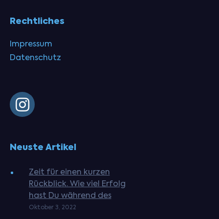
Rechtliches
Impressum
Datenschutz
Neuste Artikel
Zeit für einen kurzen
Rückblick. Wie viel Erfolg
hast Du während des
letzten Jahres mit
Oktober 3, 2022
Deinem Training gehabt?