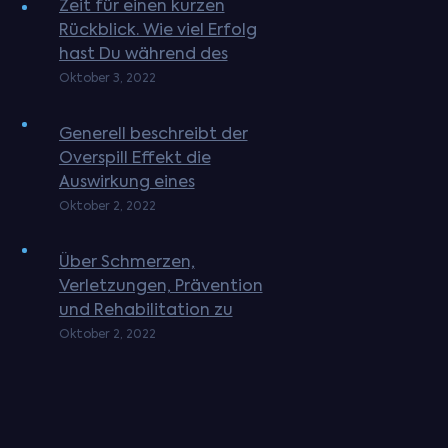
Zeit für einen kurzen
Rückblick. Wie viel Erfolg
hast Du während des
letzten Jahres mit
Oktober 3, 2022
Deinem Training gehabt?
Oder in den letzten 6
Generell beschreibt der
Monaten? Sei ehrlich, wie
Overspill Effekt die
...
Auswirkung eines
Ereignisses auf ein
Oktober 2, 2022
anderes oder andere
Ereignisse und evtl. auch
Über Schmerzen,
auf Bereiche die wenig
Verletzungen, Prävention
oder nic ...
und Rehabilitation zu
sprechen ist alles andere
Oktober 2, 2022
als sexy. „Wie bekomme
ich einen riesigen
Bizeps?“ oder „Wie kann
ich ...